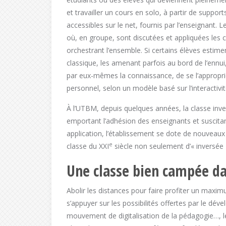
et travailler un cours en solo, à
partir de suppo
accessibles sur le net, fournis par l’enseignant. 
où, en groupe, sont discutées et appliquées les 
orchestrant l’ensemble. Si certains élèves estimen
classique, les amenant parfois au bord de l’ennui, 
par eux-mêmes la connaissance, de se l’approprie
personnel, selon un modèle basé sur l’interactivit
À l’UTBM, depuis quelques années, la classe inve
emportant l’adhésion des enseignants et suscitan
application, l’établissement se dote de nouveaux
e
classe du XXI
siècle non seulement d’« inversée »
Une classe bien campée dan
Abolir les distances pour faire profiter un maxi
s’appuyer sur les possibilités offertes par le dé
mouvement de digitalisation de la pédagogie…, l