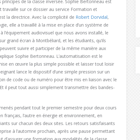
s principes de la classe inversée. Sophie Bertonneau est
travaille sur ce dossier au service Formation et
t la directrice. Avec la complicité de
Robert Dorvidal
,
gie, elle a travaillé à la mise en place d’un système de
à l’équipement audiovisuel que nous avons installé, le
r grand écran à Montbéliard, et les étudiants, qu’ils
, peuvent suivre et participer de la même manière aux
explique Sophie Bertonneau.
L’automatisation est le
e en œuvre la plus simple possible et laisser tout loisir
eignant lance le dispositif d’une simple pression sur un
besoin de code ou de numéro pour être mis en liaison avec le
Et il peut tout aussi simplement transmettre des bandes-
é menés pendant tout le premier semestre pour deux cours
français, l’autre en énergie et environnement, en
iants sur chacun des deux sites. Les retours satisfaisants
reprise à l’automne prochain, après une pause permettant
out d’assurer une formation aux modalités de la classe