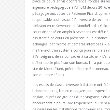
place de cours en visioconférence, fondés sur le
ingénieure pédagogique à l’UTBM depuis 2016, et 
pédagogie aux côtés de Fabienne Picard, qui en es
responsable audiovisuel à l’université de technolo
diffusion entre Sevenans et Montbéliard. « Grâce 
cours dispensé en amphi à Sevenans est diffusé su
assistent à ce cours en présentiel ou à distance
échanges, par micros et caméras interposés », 
maître-mot d’un système conçu pour rendre sa mis
à l’enseignant de se consacrer à sa tâche. « L’ens
boîtier tactile placé sur son bureau. Il n’a pas 
site de Montbéliard, précise Sophie Bertonneau. 
son ou des vidéos ».
Les essais de classe inversée à distance ont ét
hebdomadaires, l’un en management, dispensé en 
anglais, auprès de groupes d’une vingtaine d’étud
encouragent à poursuivre l’expérience, qui sera 
de peaufiner les installations techniques et surt