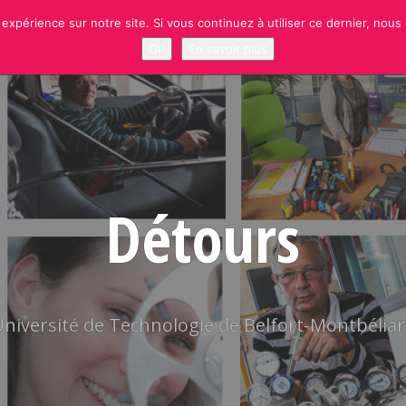
 expérience sur notre site. Si vous continuez à utiliser ce dernier, nous
NEWS
RUBRIQUES
SITE OFFICIEL UTBM
S’INSCRIRE À LA NEWSLETT
OK
En savoir plus
Détours
niversité de Technologie de Belfort-Montbélia