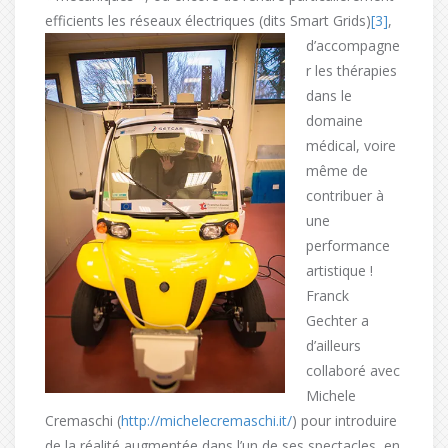
efficients les réseaux électriques (dits
Smart Grids)
[3]
,
d’accompagne
r les thérapies
dans le
domaine
médical, voire
même de
contribuer à
une
performance
artistique !
Franck
Gechter a
d’ailleurs
collaboré avec
Michele
Cremaschi (
http://michelecremaschi.it/
) pour introduire
de la réalité augmentée dans l’un de ses spectacles, en