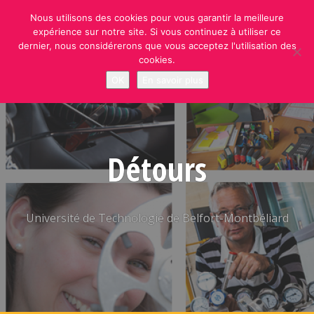
Skip
Nous utilisons des cookies pour vous garantir la meilleure
to
expérience sur notre site. Si vous continuez à utiliser ce
content
dernier, nous considérerons que vous acceptez l'utilisation des
cookies.
OK
En savoir plus
Détours
Université de Technologie de Belfort-Montbéliard