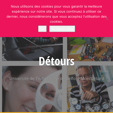
Skip
Nous utilisons des cookies pour vous garantir la meilleure
to
expérience sur notre site. Si vous continuez à utiliser ce
content
dernier, nous considérerons que vous acceptez l'utilisation des
cookies.
OK
En savoir plus
Détours
Université de Technologie de Belfort-Montbéliard