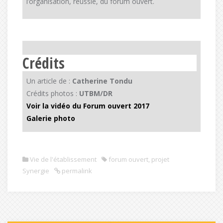
l’organisation, réussie, du forum ouvert.
Crédits
Un article de :
Catherine Tondu
Crédits photos :
UTBM/DR
Voir la vidéo du Forum ouvert 2017
Galerie photo
Vie de l'établissement
forum ouvert
,
projet
Synergie
permalink