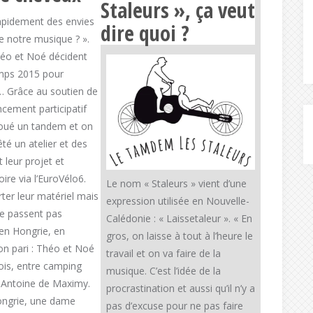
Staleurs », ça veut
rapidement des envies
dire quoi ?
 de notre musique ? ».
héo et Noé décident
emps 2015 pour
… Grâce au soutien de
ncement participatif
 loué un tandem et on
é un atelier et des
 leur projet et
ire via l’EuroVélo6.
Le nom « Staleurs » vient d’une
rter leur matériel mais
expression utilisée en Nouvelle-
ne passent pas
Calédonie : « Laissetaleur ». « En
 en Hongrie, en
gros, on laisse à tout à l’heure le
on pari : Théo et Noé
travail et on va faire de la
mois, entre camping
musique. C’est l’idée de la
un Antoine de Maximy.
procrastination et aussi qu’il n’y a
Hongrie, une dame
pas d’excuse pour ne pas faire