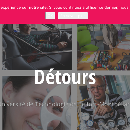
 expérience sur notre site. Si vous continuez à utiliser ce dernier, nous
NEWS
RUBRIQUES
SITE OFFICIEL UTBM
S’INSCRIRE À LA NEWSLETT
OK
En savoir plus
Détours
niversité de Technologie de Belfort-Montbélia