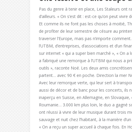
Pas du genre à tenir en place, Les Staleurs ont 
d’ailleurs. « On s’est dit : est-ce qu’on peut vivre
Et comme ils ne font pas les choses à moitié, T
de profiter de leur semestre de césure au print
traverser l’Europe, mais pas n’importe comment
l’UTBM, d’entreprises, d’associations et d’un fina
sur internet « qui a super bien marché », « On a
a fabriqué une remorque à l’UTBM qui nous a prêt
outils », raconte Noé. Les deux amis concrétisent
partent… avec 90 € en poche. Direction la mer No
Avec leur remorque verte, qui leur sert à transpo
aussi de décor et de banc pour les concerts, ils 
inaperçu en Suisse, en Allemagne, en Slovaquie,
Roumanie… 3.000 km plus loin, le duo a gagné s
ont réussi à vivre de leur musique durant trois 
sauvage et nuit chez l’habitant, à la manière d’
« On a reçu un super accueil à chaque fois. En 