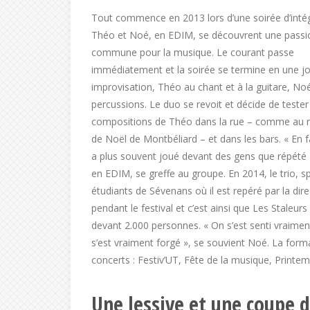
Tout commence en 2013 lors d’une soirée d’intég
Théo et Noé, en EDIM, se découvrent une passi
commune pour la musique. Le courant passe
immédiatement et la soirée se termine en une j
improvisation, Théo au chant et à la guitare, No
percussions. Le duo se revoit et décide de tester
compositions de Théo dans la rue – comme au
de Noël de Montbéliard – et dans les bars. « En f
a plus souvent joué devant des gens que répété 
en EDIM, se greffe au groupe. En 2014, le trio, sp
étudiants de Sévenans où il est repéré par la di
pendant le festival et c’est ainsi que Les Staleur
devant 2.000 personnes. « On s’est senti vraimen
s’est vraiment forgé », se souvient Noé. La form
concerts : Festiv’UT, Fête de la musique, Prin
Une lessive et une coupe 