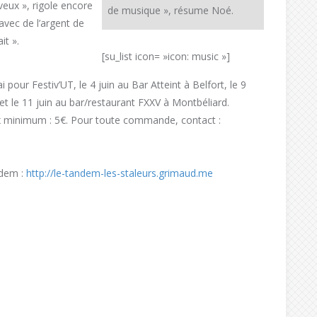
eux », rigole encore
de musique », résume Noé.
avec de l’argent de
it ».
[su_list icon= »icon: music »]
 pour Festiv’UT, le 4 juin au Bar Atteint à Belfort, le 9
et le 11 juin au bar/restaurant FXXV à Montbéliard.
prix minimum : 5€. Pour toute commande, contact :
ndem :
http://le-tandem-les-staleurs.grimaud.me