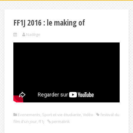
FF1J 2016 : le making of
Nadège
Evenements
,
Sport et vie étudiante
,
Vidéo
festival du
film d'un jour
,
ff1j
permalink