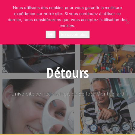
Skip
Nous utilisons des cookies pour vous garantir la meilleure
to
expérience sur notre site. Si vous continuez à utiliser ce
content
dernier, nous considérerons que vous acceptez l'utilisation des
cookies.
OK
En savoir plus
Détours
Université de Technologie de Belfort-Montbéliard