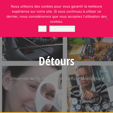
Skip
Nous utilisons des cookies pour vous garantir la meilleure
to
expérience sur notre site. Si vous continuez à utiliser ce
content
dernier, nous considérerons que vous acceptez l'utilisation des
cookies.
OK
En savoir plus
Détours
Université de Technologie de Belfort-Montbéliard