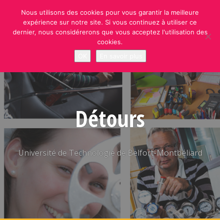
Skip
Nous utilisons des cookies pour vous garantir la meilleure
to
expérience sur notre site. Si vous continuez à utiliser ce
content
dernier, nous considérerons que vous acceptez l'utilisation des
cookies.
OK
En savoir plus
Détours
Université de Technologie de Belfort-Montbéliard