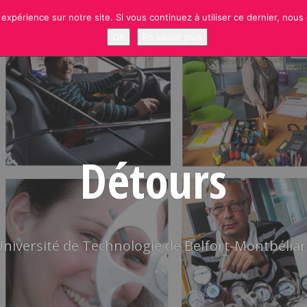
 expérience sur notre site. Si vous continuez à utiliser ce dernier, nous
NEWS
RUBRIQUES
SITE OFFICIEL UTBM
S’INSCRIRE À LA NEWSLETT
OK
En savoir plus
Détours
niversité de Technologie de Belfort-Montbélia