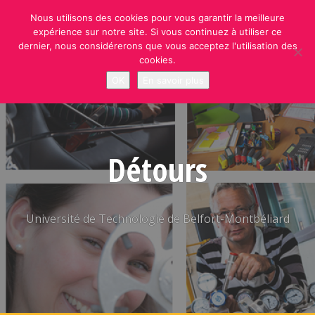
Skip
Nous utilisons des cookies pour vous garantir la meilleure
to
expérience sur notre site. Si vous continuez à utiliser ce
content
dernier, nous considérerons que vous acceptez l'utilisation des
cookies.
OK
En savoir plus
Détours
Université de Technologie de Belfort-Montbéliard