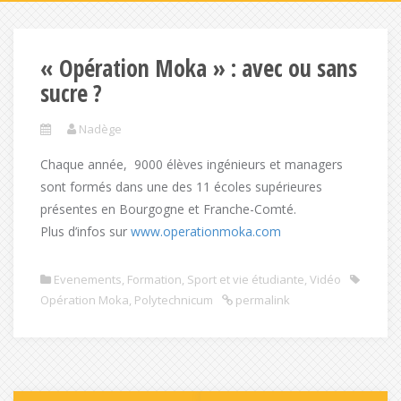
« Opération Moka » : avec ou sans
sucre ?
Nadège
Chaque année, 9000 élèves ingénieurs et managers
sont formés dans une des 11 écoles supérieures
présentes en Bourgogne et Franche-Comté.
Plus d’infos sur
www.operationmoka.com
Evenements
,
Formation
,
Sport et vie étudiante
,
Vidéo
Opération Moka
,
Polytechnicum
permalink