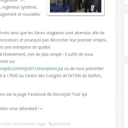
P, ingénieur système,
nagement et nouvelles
lômés
ainsi que les futurs stagiaires sont attendus afin de
recruteurs et pourquoi pas décrocher leur premier emploi,
s une entreprise de qualité.
à l’évènement, rien de plus simple : il suffit de vous
ement sur
vijob.com/mjt2011/inscription.jsp
ou de vous présenter
0 à 17h00 au Centre des Congrès de l’ATRIA de Belfort,
ons sur la page Facebook du Moovijob Tour qui
ntes vous attendent ! »
ovijob
,
recrutement
,
stage
permalink