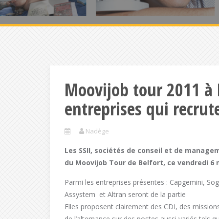
Moovijob tour 2011 à 
entreprises qui recrut
Nadège
Les SSII, sociétés de conseil et de manage
du Moovijob Tour de Belfort, ce vendredi 6
Parmi les entreprises présentes : Capgemini, Soge
Assystem et Altran seront de la partie
Elles proposent clairement des CDI, des missions
de l’alternance sur des postes aussi variés tels q