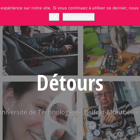
 expérience sur notre site. Si vous continuez à utiliser ce dernier, nous
NEWS
RUBRIQUES
SITE OFFICIEL UTBM
S’INSCRIRE À LA NEWSLETT
OK
En savoir plus
Détours
niversité de Technologie de Belfort-Montbélia