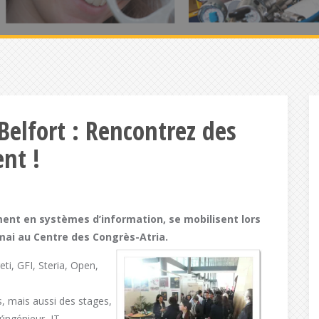
Belfort : Rencontrez des
ent !
ment en systèmes d’information, se mobilisent lors
 mai au Centre des Congrès-Atria.
ti, GFI, Steria, Open,
, mais aussi des stages,
u’ingénieur IT,