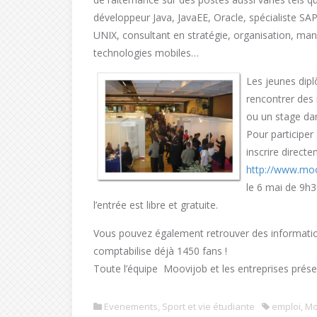
développeur Java, JavaEE, Oracle, spécialiste SA
UNIX, consultant en stratégie, organisation, ma
technologies mobiles…
Les jeunes dip
rencontrer des 
ou un stage dan
Pour participer 
inscrire direct
http://www.moo
le 6 mai de 9h3
l’entrée est libre et gratuite.
Vous pouvez également retrouver des informati
comptabilise déjà 1450 fans !
Toute l’équipe Moovijob et les entreprises prése
Evenements
,
Sport et vie étudiante
emploi
,
Mo