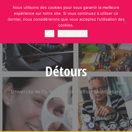
Skip
Nous utilisons des cookies pour vous garantir la meilleure
to
expérience sur notre site. Si vous continuez à utiliser ce
content
dernier, nous considérerons que vous acceptez l'utilisation des
cookies.
OK
En savoir plus
Détours
Université de Technologie de Belfort-Montbéliard