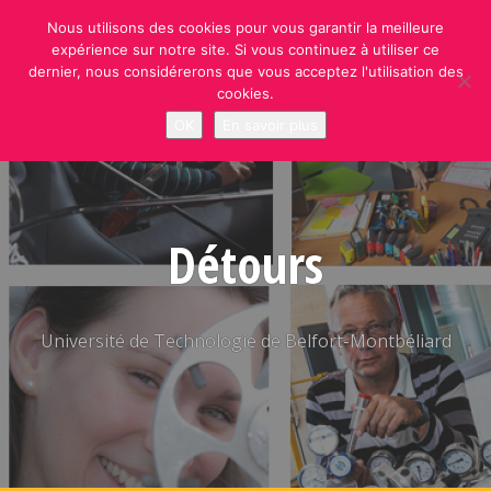
Skip
Nous utilisons des cookies pour vous garantir la meilleure
to
expérience sur notre site. Si vous continuez à utiliser ce
content
dernier, nous considérerons que vous acceptez l'utilisation des
cookies.
OK
En savoir plus
Détours
Université de Technologie de Belfort-Montbéliard