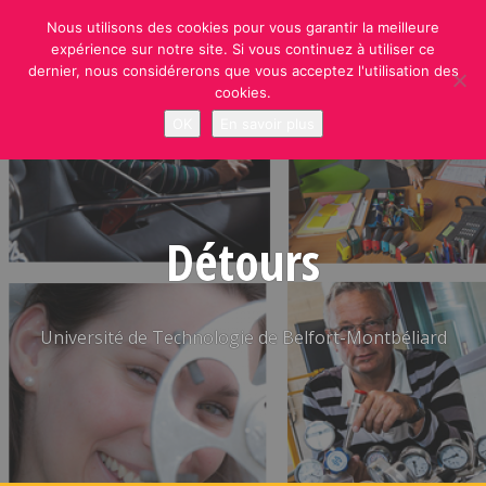
Skip
Nous utilisons des cookies pour vous garantir la meilleure
to
expérience sur notre site. Si vous continuez à utiliser ce
content
dernier, nous considérerons que vous acceptez l'utilisation des
cookies.
OK
En savoir plus
Détours
Université de Technologie de Belfort-Montbéliard