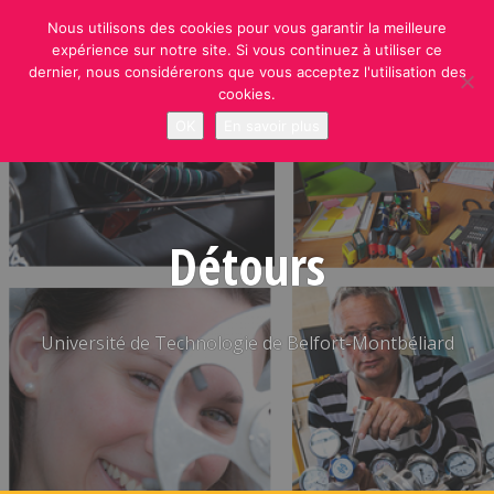
Skip
Nous utilisons des cookies pour vous garantir la meilleure
to
expérience sur notre site. Si vous continuez à utiliser ce
content
dernier, nous considérerons que vous acceptez l'utilisation des
cookies.
OK
En savoir plus
Détours
Université de Technologie de Belfort-Montbéliard