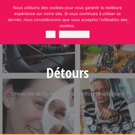
Skip
Nous utilisons des cookies pour vous garantir la meilleure
to
expérience sur notre site. Si vous continuez à utiliser ce
content
dernier, nous considérerons que vous acceptez l'utilisation des
cookies.
OK
En savoir plus
Détours
Université de Technologie de Belfort-Montbéliard