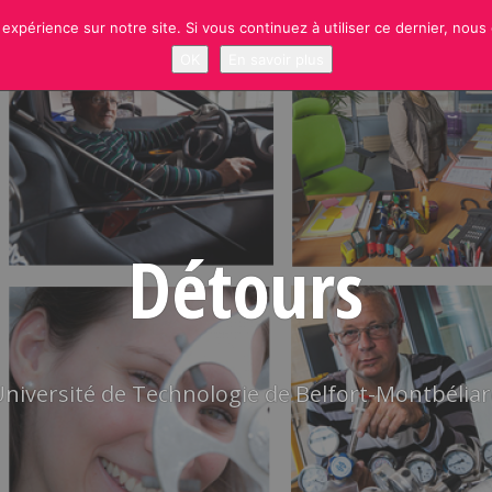
 expérience sur notre site. Si vous continuez à utiliser ce dernier, nous
NEWS
RUBRIQUES
SITE OFFICIEL UTBM
S’INSCRIRE À LA NEWSLETT
OK
En savoir plus
Détours
niversité de Technologie de Belfort-Montbélia