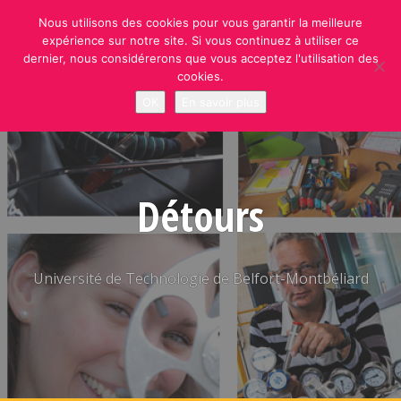
Skip
Nous utilisons des cookies pour vous garantir la meilleure
to
expérience sur notre site. Si vous continuez à utiliser ce
content
dernier, nous considérerons que vous acceptez l'utilisation des
cookies.
OK
En savoir plus
Détours
Université de Technologie de Belfort-Montbéliard