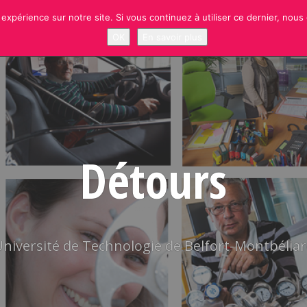
 expérience sur notre site. Si vous continuez à utiliser ce dernier, nous
NEWS
RUBRIQUES
SITE OFFICIEL UTBM
S’INSCRIRE À LA NEWSLETT
OK
En savoir plus
Détours
niversité de Technologie de Belfort-Montbélia