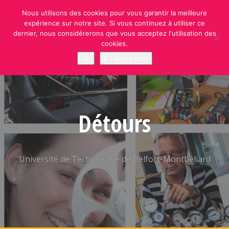
Skip
Nous utilisons des cookies pour vous garantir la meilleure
to
expérience sur notre site. Si vous continuez à utiliser ce
content
dernier, nous considérerons que vous acceptez l'utilisation des
cookies.
OK
En savoir plus
Détours
Université de Technologie de Belfort-Montbéliard