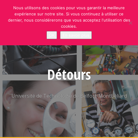
Skip
Nous utilisons des cookies pour vous garantir la meilleure
to
expérience sur notre site. Si vous continuez à utiliser ce
content
dernier, nous considérerons que vous acceptez l'utilisation des
cookies.
OK
En savoir plus
Détours
Université de Technologie de Belfort-Montbéliard