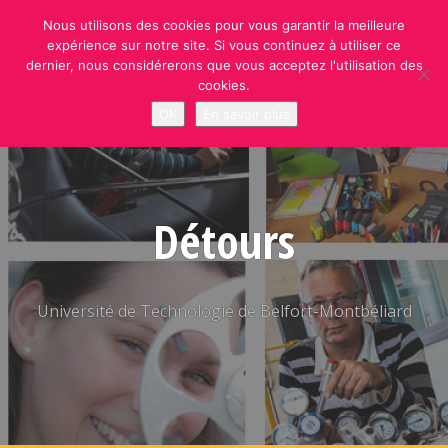
Skip
Nous utilisons des cookies pour vous garantir la meilleure
to
expérience sur notre site. Si vous continuez à utiliser ce
content
dernier, nous considérerons que vous acceptez l'utilisation des
cookies.
OK
En savoir plus
Détours
Université de Technologie de Belfort-Montbéliard