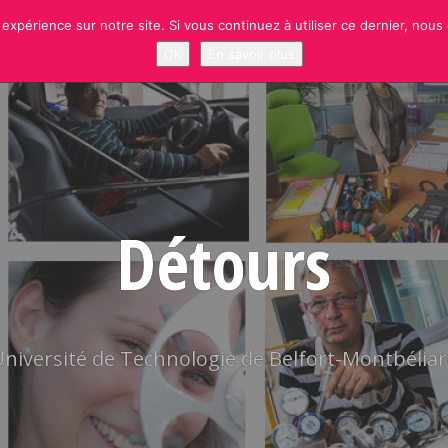
 expérience sur notre site. Si vous continuez à utiliser ce dernier, nous
NEWS
RUBRIQUES
SITE OFFICIEL UTBM
S’INSCRIRE À LA NEWSLETT
OK
En savoir plus
Détours
niversité de Technologie de Belfort-Montbélia