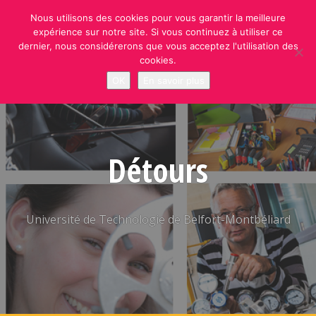
Skip
Nous utilisons des cookies pour vous garantir la meilleure
to
expérience sur notre site. Si vous continuez à utiliser ce
content
dernier, nous considérerons que vous acceptez l'utilisation des
cookies.
OK
En savoir plus
Détours
Université de Technologie de Belfort-Montbéliard