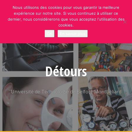
Skip
Nous utilisons des cookies pour vous garantir la meilleure
to
expérience sur notre site. Si vous continuez à utiliser ce
content
dernier, nous considérerons que vous acceptez l'utilisation des
cookies.
OK
En savoir plus
Détours
Université de Technologie de Belfort-Montbéliard