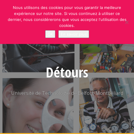
Skip
Nous utilisons des cookies pour vous garantir la meilleure
to
expérience sur notre site. Si vous continuez à utiliser ce
content
dernier, nous considérerons que vous acceptez l'utilisation des
cookies.
OK
En savoir plus
Détours
Université de Technologie de Belfort-Montbéliard