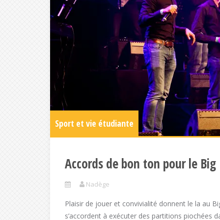
Sport et vie étudiante
Accords de bon ton pour le Big
Nadège
Plaisir de jouer et convivialité donnent le la au
s’accordent à exécuter des partitions piochées d