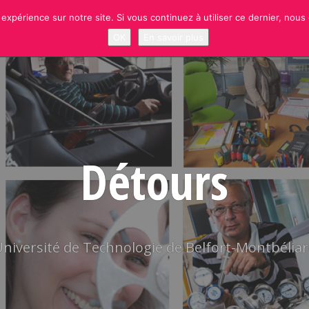
 expérience sur notre site. Si vous continuez à utiliser ce dernier, nous
NEWS
RUBRIQUES
SITE OFFICIEL UTBM
S’INSCRIRE À LA NEWSLETT
OK
En savoir plus
Détours
niversité de Technologie de Belfort-Montbélia