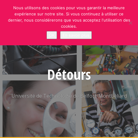
Skip
Nous utilisons des cookies pour vous garantir la meilleure
to
expérience sur notre site. Si vous continuez à utiliser ce
content
dernier, nous considérerons que vous acceptez l'utilisation des
cookies.
OK
En savoir plus
Détours
Université de Technologie de Belfort-Montbéliard