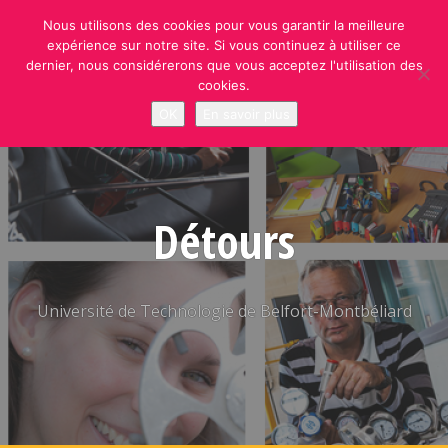
Skip
Nous utilisons des cookies pour vous garantir la meilleure
to
expérience sur notre site. Si vous continuez à utiliser ce
content
dernier, nous considérerons que vous acceptez l'utilisation des
cookies.
OK
En savoir plus
Détours
Université de Technologie de Belfort-Montbéliard