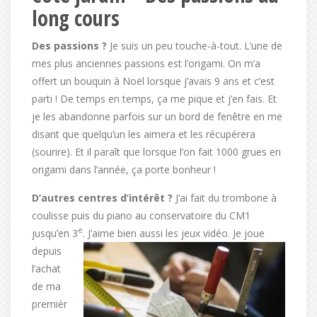
long cours
Des passions ?
Je suis un peu touche-à-tout. L’une de
mes plus anciennes passions est l’origami. On m’a
offert un bouquin à Noël lorsque j’avais 9 ans et c’est
parti ! De temps en temps, ça me pique et j’en fais. Et
je les abandonne parfois sur un bord de fenêtre en me
disant que quelqu’un les aimera et les récupérera
(sourire). Et il paraît que lorsque l’on fait 1000 grues en
origami dans l’année, ça porte bonheur !
D’autres centres d’intérêt ?
J’ai fait du trombone à
coulisse puis du piano au conservatoire du CM1
e
jusqu’en 3
. J’aime bien aussi les jeux vidéo. Je joue
depuis
l’achat
de ma
premièr