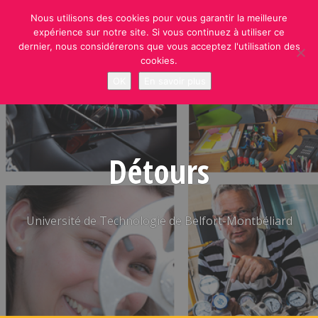
Skip
Nous utilisons des cookies pour vous garantir la meilleure
to
expérience sur notre site. Si vous continuez à utiliser ce
content
dernier, nous considérerons que vous acceptez l'utilisation des
cookies.
OK
En savoir plus
Détours
Université de Technologie de Belfort-Montbéliard