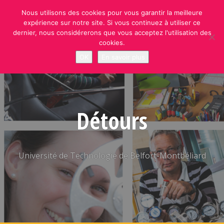
Skip
Nous utilisons des cookies pour vous garantir la meilleure
to
expérience sur notre site. Si vous continuez à utiliser ce
content
dernier, nous considérerons que vous acceptez l'utilisation des
cookies.
OK
En savoir plus
Détours
Université de Technologie de Belfort-Montbéliard