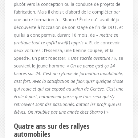
plutôt vers la conception ou la conduite de projets de
fabrication. Mais il choisit d’abord de le compléter par
une autre formation à… Sbarro ! École qu’il avait déjà
découverte à l’occasion de son stage de fin de DUT, et
qui lui a donc permis, durant 10 mois, de «
mettre en
pratique tout ce qu[‘il] avai[t] appris
». Et de concevoir
deux voitures : l’Essenza, une berline coupée, et la
Speed’R, un petit roadster. «
Une sacrée aventure !
», se
souvient le jeune homme. «
On ne pense qu’à ça 24
heures sur 24. C’est un rythme de formation inoubliable,
c’est fort. Avec la satisfaction de fabriquer quelque chose
qui roule et qui est exposé au salon de Genève. C’est une
école à part, notamment parce que tous ceux qui s’y
retrouvent sont des passionnés, autant les profs que les
élèves. On n’oublie pas une année chez Sbarro
! »
Quatre ans sur des rallyes
automobiles