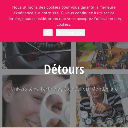
Skip
Nous utilisons des cookies pour vous garantir la meilleure
to
expérience sur notre site. Si vous continuez à utiliser ce
content
dernier, nous considérerons que vous acceptez l'utilisation des
cookies.
OK
En savoir plus
Détours
Université de Technologie de Belfort-Montbéliard