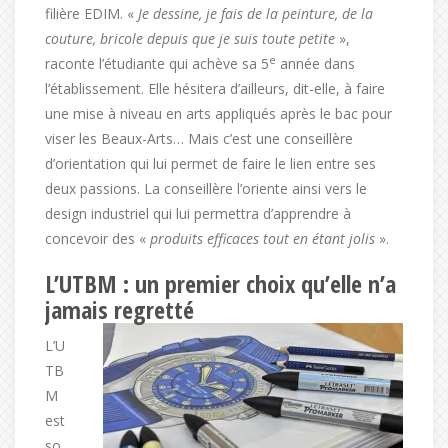
filière EDIM. «
Je dessine, je fais de la peinture, de la
couture, bricole depuis que je suis toute petite
»,
e
raconte l’étudiante qui achève sa 5
année dans
l’établissement. Elle hésitera d’ailleurs, dit-elle, à faire
une mise à niveau en arts appliqués après le bac pour
viser les Beaux-Arts… Mais c’est une conseillère
d’orientation qui lui permet de faire le lien entre ses
deux passions. La conseillère l’oriente ainsi vers le
design industriel qui lui permettra d’apprendre à
concevoir des «
produits efficaces tout en étant jolis
».
L’UTBM : un premier choix qu’elle n’a
jamais regretté
L’U
TB
M
est
so