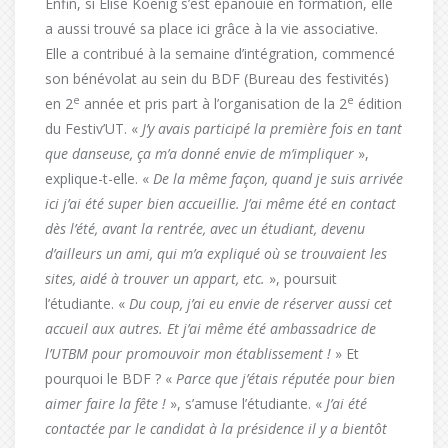
Enfin, si Élise Koenig s’est épanouie en formation, elle
a aussi trouvé sa place ici grâce à la vie associative.
Elle a contribué à la semaine d’intégration, commencé
son bénévolat au sein du BDF (Bureau des festivités)
e
e
en 2
année et pris part à l’organisation de la 2
édition
du Festiv’UT. «
J’y avais participé la première fois en tant
que danseuse, ça m’a donné envie de m’impliquer
»,
explique-t-elle. «
De la même façon, quand je suis arrivée
ici j’ai été super bien accueillie. J’ai même été en contact
dès l’été, avant la rentrée, avec un étudiant, devenu
d’ailleurs un ami, qui m’a expliqué où se trouvaient les
sites, aidé à trouver un appart, etc.
», poursuit
l’étudiante. «
Du coup, j’ai eu envie de réserver aussi cet
accueil aux autres. Et j’ai même été ambassadrice de
l’UTBM pour promouvoir mon établissement !
» Et
pourquoi le BDF ? «
Parce que j’étais réputée pour bien
aimer faire la fête !
», s’amuse l’étudiante. «
J’ai été
contactée par le candidat à la présidence il y a bientôt