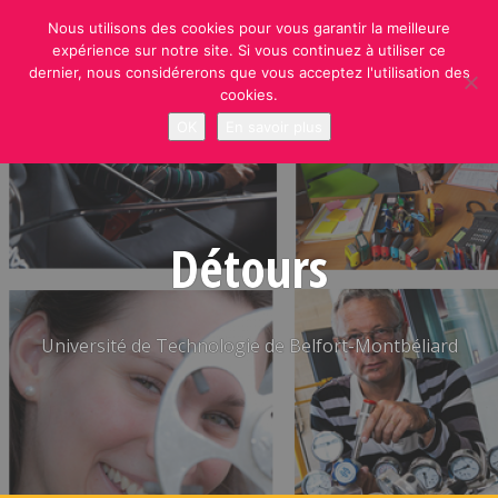
Skip
Nous utilisons des cookies pour vous garantir la meilleure
to
expérience sur notre site. Si vous continuez à utiliser ce
content
dernier, nous considérerons que vous acceptez l'utilisation des
cookies.
OK
En savoir plus
Détours
Université de Technologie de Belfort-Montbéliard