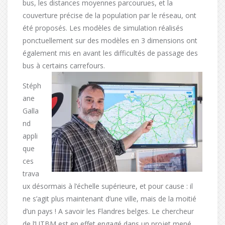
bus, les distances moyennes parcourues, et la
couverture précise de la population par le réseau, ont
été proposés. Les modèles de simulation réalisés
ponctuellement sur des modèles en 3 dimensions ont
également mis en avant les difficultés de passage des
bus à certains carrefours.
Stéph
ane
Galla
nd
appli
que
ces
trava
ux désormais à l’échelle supérieure, et pour cause : il
ne s’agit plus maintenant d’une ville, mais de la moitié
d’un pays ! A savoir les Flandres belges. Le chercheur
de l’UTBM est en effet engagé dans un projet mené