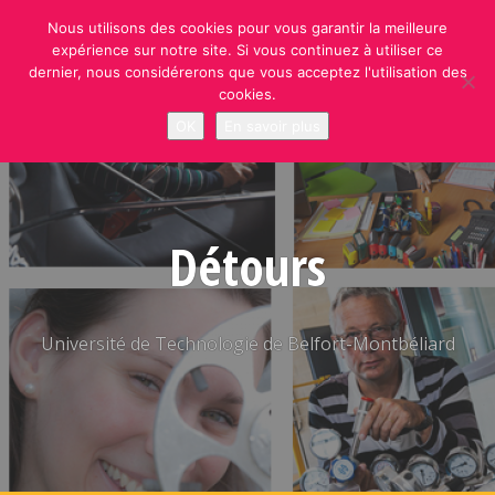
Skip
Nous utilisons des cookies pour vous garantir la meilleure
to
expérience sur notre site. Si vous continuez à utiliser ce
content
dernier, nous considérerons que vous acceptez l'utilisation des
cookies.
OK
En savoir plus
Détours
Université de Technologie de Belfort-Montbéliard