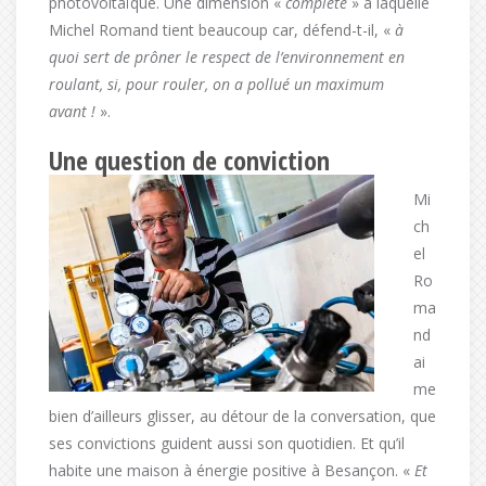
photovoltaïque. Une dimension «
complète
» à laquelle
Michel Romand tient beaucoup car, défend-t-il, «
à
quoi sert de prôner le respect de l’environnement en
roulant, si, pour rouler, on a pollué un maximum
avant !
».
Une question de conv
iction
Mi
ch
el
Ro
ma
nd
ai
me
bien d’ailleurs glisser, au détour de la conversation, que
ses convictions guident aussi son quotidien. Et qu’il
habite une maison à énergie positive à Besançon. «
Et