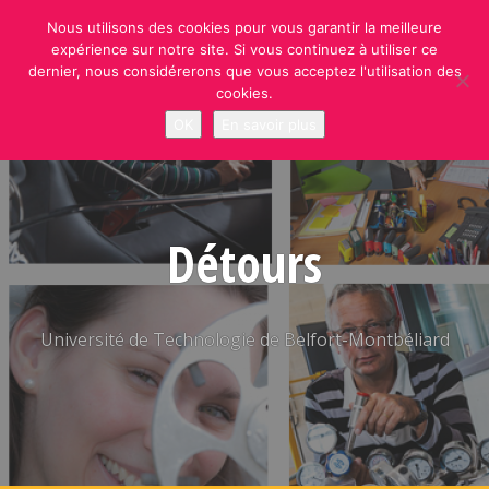
Skip
Nous utilisons des cookies pour vous garantir la meilleure
to
expérience sur notre site. Si vous continuez à utiliser ce
content
dernier, nous considérerons que vous acceptez l'utilisation des
cookies.
OK
En savoir plus
Détours
Université de Technologie de Belfort-Montbéliard