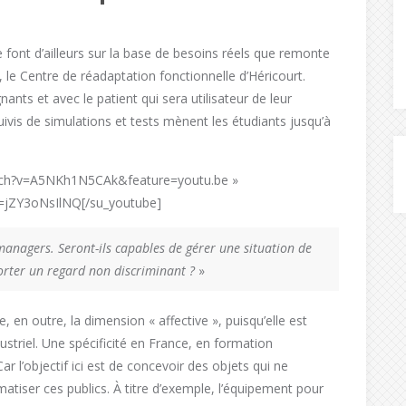
 font d’ailleurs sur la base de besoins réels que remonte
, le Centre de réadaptation fonctionnelle d’Héricourt.
nts et avec le patient qui sera utilisateur de leur
ivis de simulations et tests mènent les étudiants jusqu’à
atch?v=A5NKh1N5CAk&feature=youtu.be »
=jZY3oNsIlNQ[/su_youtube]
anagers. Seront-ils capables de gérer une situation de
orter un regard non discriminant ?
»
en outre, la dimension « affective », puisqu’elle est
triel. Une spécificité en France, en formation
ar l’objectif ici est de concevoir des objets qui ne
matiser ces publics. À titre d’exemple, l’équipement pour