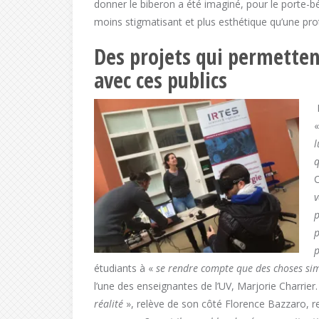
donner le biberon a été imaginé, pour le porte-bé
moins stigmatisant et plus esthétique qu’une pro
Des projets qui permette
avec ces publics
l
q
C
v
p
p
p
étudiants à «
se rendre compte que des choses sim
l’une des enseignantes de l’UV, Marjorie Charrier
réalité
», relève de son côté Florence Bazzaro, r