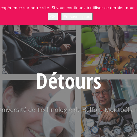
 expérience sur notre site. Si vous continuez à utiliser ce dernier, nous
NEWS
RUBRIQUES
SITE OFFICIEL UTBM
S’INSCRIRE À LA NEWSLETT
OK
En savoir plus
Détours
niversité de Technologie de Belfort-Montbélia