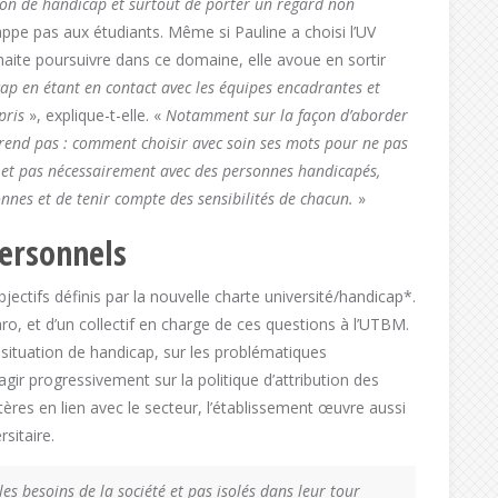
ion de handicap et surtout de porter un regard non
appe pas aux étudiants. Même si Pauline a choisi l’UV
haite poursuivre dans ce domaine, elle avoue en sortir
cap en étant en contact avec les équipes encadrantes et
pris
», explique-t-elle. «
Notamment sur la façon d’aborder
rend pas : comment choisir avec soin ses mots pour ne pas
, et pas nécessairement avec des personnes handicapés,
nes et de tenir compte des sensibilités de chacun.
»
personnels
ctifs définis par la nouvelle charte université/handicap*.
ro, et d’un collectif en charge de ces questions à l’UTBM.
en situation de handicap, sur les problématiques
’agir progressivement sur la politique d’attribution des
ères en lien avec le secteur, l’établissement œuvre aussi
sitaire.
les besoins de la société et pas isolés dans leur tour