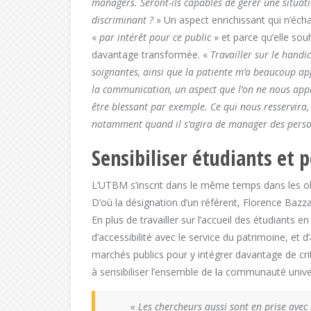
managers. Seront-ils capables de gérer une situat
discriminant ?
» Un aspect enrichissant qui n’éch
«
par intérêt pour ce public
» et parce qu’elle sou
davantage transformée. «
Travailler sur le handi
soignantes, ainsi que la patiente m’a beaucoup ap
la communication, un aspect que l’on ne nous app
être blessant par exemple. Ce qui nous resservira
notamment quand il s’agira de manager des person
Sensibiliser étudiants et 
L’UTBM s’inscrit dans le même temps dans les obje
D’où la désignation d’un référent, Florence Bazza
En plus de travailler sur l’accueil des étudiants 
d’accessibilité avec le service du patrimoine, et d
marchés publics pour y intégrer davantage de crit
à sensibiliser l’ensemble de la communauté univer
« Les chercheurs aussi sont en prise avec 