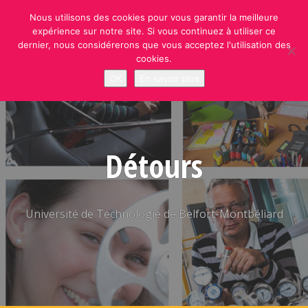
Skip
Nous utilisons des cookies pour vous garantir la meilleure
to
expérience sur notre site. Si vous continuez à utiliser ce
content
dernier, nous considérerons que vous acceptez l'utilisation des
cookies.
OK
En savoir plus
Détours
Université de Technologie de Belfort-Montbéliard