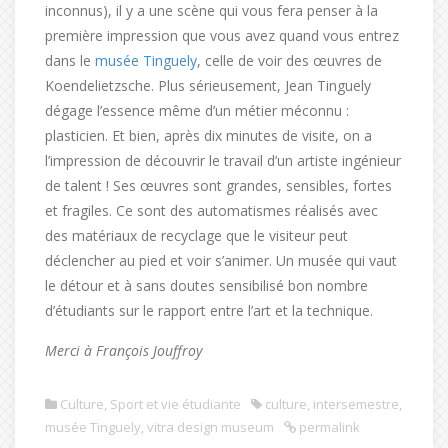
inconnus), il y a une scène qui vous fera penser à la
première impression que vous avez quand vous entrez
dans le
musée Tinguely
, celle de voir des œuvres de
Koendelietzsche. Plus sérieusement, Jean Tinguely
dégage l’essence même d’un métier méconnu :
plasticien. Et bien, après dix minutes de visite, on a
l’impression de découvrir le travail d’un artiste ingénieur
de talent ! Ses œuvres sont grandes, sensibles, fortes
et fragiles. Ce sont des automatismes réalisés avec
des matériaux de recyclage que le visiteur peut
déclencher au pied et voir s’animer. Un musée qui vaut
le détour et à sans doutes sensibilisé bon nombre
d’étudiants sur le rapport entre l’art et la technique.
Merci à François Jouffroy
Culture
,
Sport et vie étudiante
culture
,
intersemestre
,
musée Tinguely
,
vitra design museum
permalink