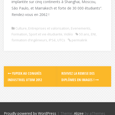
implantée sur cinq continents à Shanghai, Moscou,
São Paulo, et Marrakech et forte de 30 000 étudiants”.
Rendez-vous en 2062 !
Culture
,
Entreprises et valorisation
,
Evenements
,
Formation
,
Sport et vie étudiante
,
Vidéo
50 ans
,
ENI
,
formation d'ingénieurs
,
IPSé
,
UTCs
permalink
YUPEEK AU CONGRÈS
REVIVEZ LA REMISE DES
INDUSTRIEL UTBM 2012
DIPLÔMES EN IMAGES !
Proudly powered by WordPress
|
Theme:
Alizee
by aThemes