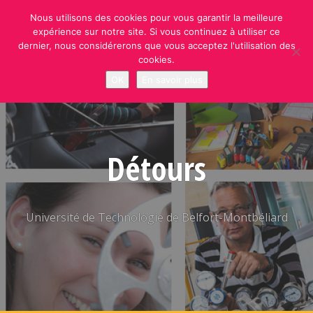
Skip
Nous utilisons des cookies pour vous garantir la meilleure
to
expérience sur notre site. Si vous continuez à utiliser ce
content
dernier, nous considérerons que vous acceptez l'utilisation des
cookies.
OK
En savoir plus
Détours
Université de Technologie de Belfort-Montbéliard