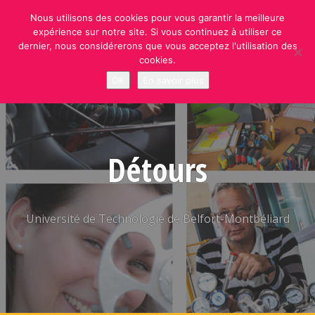
Skip
Nous utilisons des cookies pour vous garantir la meilleure
to
expérience sur notre site. Si vous continuez à utiliser ce
content
dernier, nous considérerons que vous acceptez l'utilisation des
cookies.
OK
En savoir plus
Détours
Université de Technologie de Belfort-Montbéliard