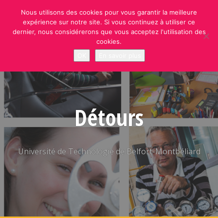
Skip
Nous utilisons des cookies pour vous garantir la meilleure
to
expérience sur notre site. Si vous continuez à utiliser ce
content
dernier, nous considérerons que vous acceptez l'utilisation des
cookies.
OK
En savoir plus
Détours
Université de Technologie de Belfort-Montbéliard