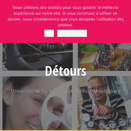
Skip
Nous utilisons des cookies pour vous garantir la meilleure
to
expérience sur notre site. Si vous continuez à utiliser ce
content
dernier, nous considérerons que vous acceptez l'utilisation des
cookies.
OK
En savoir plus
Détours
Université de Technologie de Belfort-Montbéliard