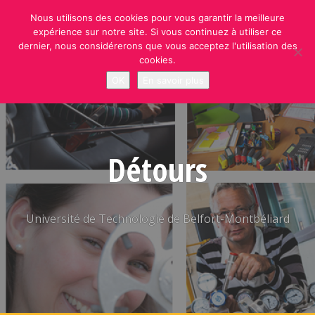
Skip
Nous utilisons des cookies pour vous garantir la meilleure
to
expérience sur notre site. Si vous continuez à utiliser ce
content
dernier, nous considérerons que vous acceptez l'utilisation des
cookies.
OK
En savoir plus
Détours
Université de Technologie de Belfort-Montbéliard