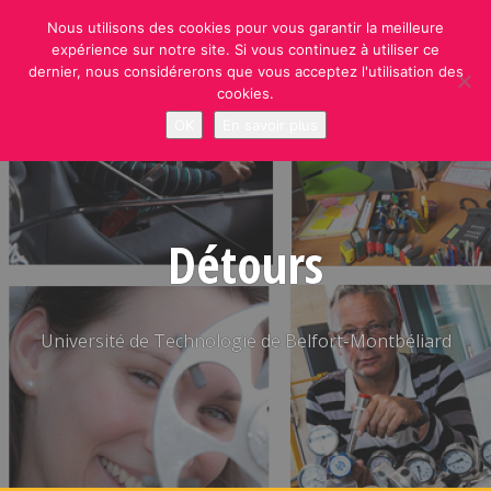
Skip
Nous utilisons des cookies pour vous garantir la meilleure
to
expérience sur notre site. Si vous continuez à utiliser ce
content
dernier, nous considérerons que vous acceptez l'utilisation des
cookies.
OK
En savoir plus
Détours
Université de Technologie de Belfort-Montbéliard