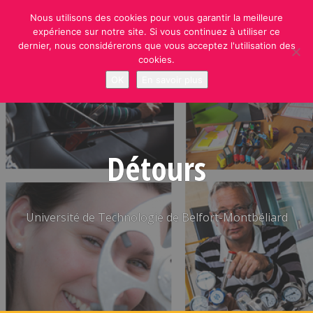
Skip
Nous utilisons des cookies pour vous garantir la meilleure
to
expérience sur notre site. Si vous continuez à utiliser ce
content
dernier, nous considérerons que vous acceptez l'utilisation des
cookies.
OK
En savoir plus
Détours
Université de Technologie de Belfort-Montbéliard