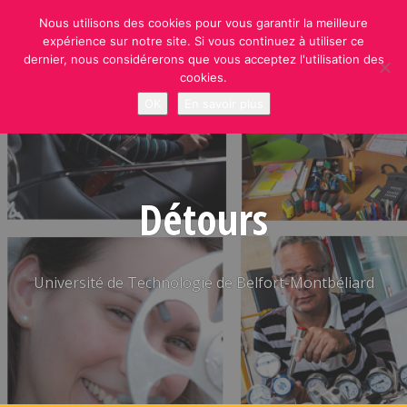
Skip
Nous utilisons des cookies pour vous garantir la meilleure
to
expérience sur notre site. Si vous continuez à utiliser ce
content
dernier, nous considérerons que vous acceptez l'utilisation des
cookies.
OK
En savoir plus
Détours
Université de Technologie de Belfort-Montbéliard