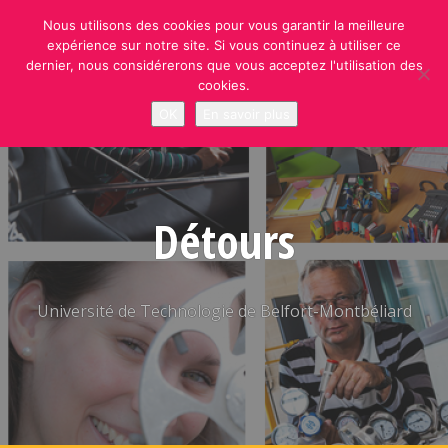
Skip
Nous utilisons des cookies pour vous garantir la meilleure
to
expérience sur notre site. Si vous continuez à utiliser ce
content
dernier, nous considérerons que vous acceptez l'utilisation des
cookies.
OK
En savoir plus
Détours
Université de Technologie de Belfort-Montbéliard