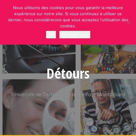
Skip
Nous utilisons des cookies pour vous garantir la meilleure
to
expérience sur notre site. Si vous continuez à utiliser ce
content
dernier, nous considérerons que vous acceptez l'utilisation des
cookies.
OK
En savoir plus
Détours
Université de Technologie de Belfort-Montbéliard